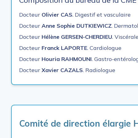
Composition du bureau de la CME
Docteur
Olivier CAS
. Digestif et vasculaire
Docteur
Anne Sophie DUTKIEWICZ
. Dermato
Docteur
Hélène GERSEN-CHERDIEU
. Viscéral
Docteur
Franck LAPORTE
. Cardiologue
Docteur
Houria RAHMOUNI
. Gastro-entérolo
Docteur
Xavier CAZALS
. Radiologue
Comité de direction élargi