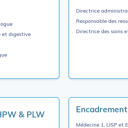
Directrice administra
Responsable des res
logue
Directrice des soins 
e et digestive
gue
Encadrement
e HPW & PLW
Médecine 1, LISP et